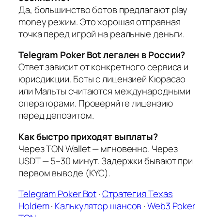
Да, большинство ботов предлагают play
money режим. Это хорошая отправная
точка перед игрой на реальные деньги.
Telegram Poker Bot легален в России?
Ответ зависит от конкретного сервиса и
юрисдикции. Боты с лицензией Кюрасао
или Мальты считаются международными
операторами. Проверяйте лицензию
перед депозитом.
Как быстро приходят выплаты?
Через TON Wallet — мгновенно. Через
USDT — 5–30 минут. Задержки бывают при
первом выводе (KYC).
Telegram Poker Bot
·
Стратегия Texas
Holdem
·
Калькулятор шансов
·
Web3 Poker