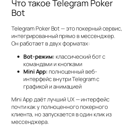
Что такое Telegram Poker
Bot
Telegram Poker Bot — это покерный сервис,
интегрированный прямо в мессенджер.
Он работает в двух форматах:
Bot-режим:
классический бот с
командами и кнопками
Mini App:
полноценный веб-
интерфейс внутри Telegram с
графикой и анимацией
Mini App даёт лучший UX — интерфейс
почти как у полноценного покерного
клиента, но запускается в один клик из
мессенджера.