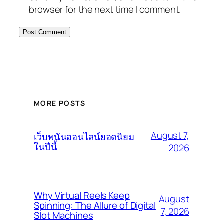
browser for the next time I comment.
MORE POSTS
August 7,
เว็บพนันออนไลน์ยอดนิยม
ในปีนี้
2026
Why Virtual Reels Keep
August
Spinning: The Allure of Digital
7, 2026
Slot Machines