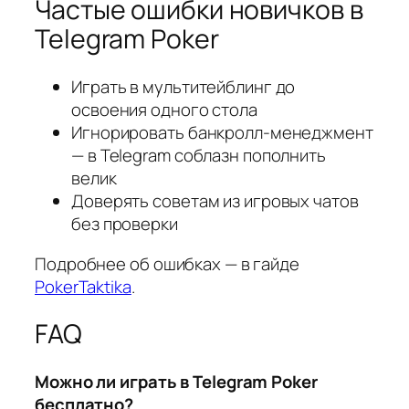
Частые ошибки новичков в
Telegram Poker
Играть в мультитейблинг до
освоения одного стола
Игнорировать банкролл-менеджмент
— в Telegram соблазн пополнить
велик
Доверять советам из игровых чатов
без проверки
Подробнее об ошибках — в гайде
PokerTaktika
.
FAQ
Можно ли играть в Telegram Poker
бесплатно?